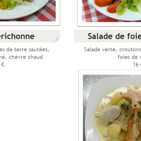
érichonne
Salade de foie
conf
s de terre sautées,
Salade verte, crouton
hé, chèvre chaud
foies de 
 €
16 