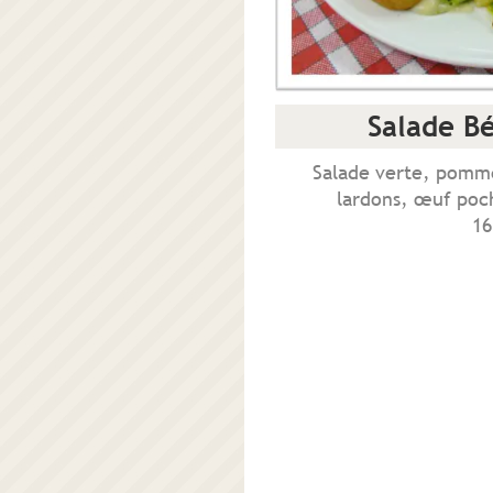
Salade B
Salade verte, pomme
lardons, œuf poc
16