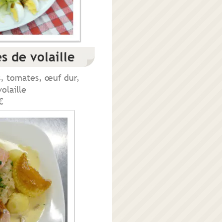
s de volaille
its
s, tomates, œuf dur,
volaille
€